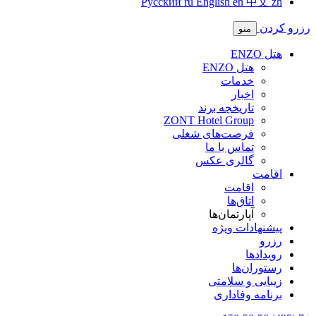
Русский
ru
English
en
中文
zh
رزرو کردن
منو
هتل ENZO
هتل ENZO
خدمات
اخبار
تاریخچه برند
ZONT Hotel Group
فرصت‌های شغلی
تماس با ما
گالری عکس
اقامت
اقامت
اتاق‌ها
آپارتمان‌ها
پیشنهادات ویژه
رزرو
رویدادها
رستوران‌ها
زیبایی و سلامتی
برنامه وفاداری